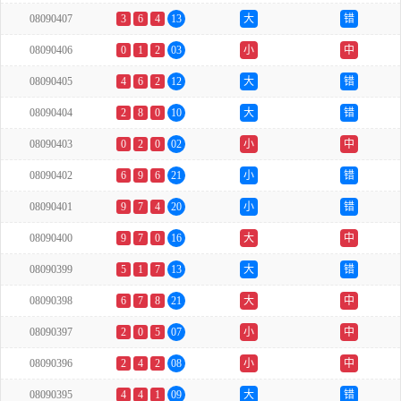
08090407
3
6
4
13
大
错
08090406
0
1
2
03
小
中
08090405
4
6
2
12
大
错
08090404
2
8
0
10
大
错
08090403
0
2
0
02
小
中
08090402
6
9
6
21
小
错
08090401
9
7
4
20
小
错
08090400
9
7
0
16
大
中
08090399
5
1
7
13
大
错
08090398
6
7
8
21
大
中
08090397
2
0
5
07
小
中
08090396
2
4
2
08
小
中
08090395
4
4
1
09
大
错