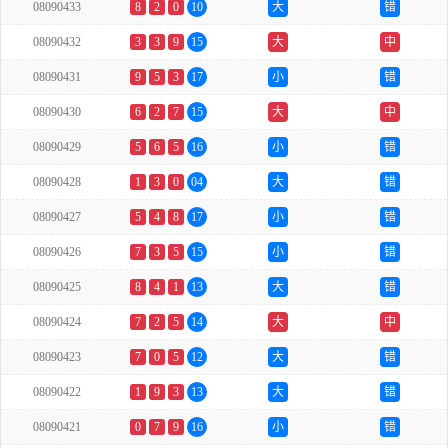
08090433
8
2
0
10
大
错
08090432
3
3
9
15
大
中
08090431
9
5
3
17
小
错
08090430
6
2
7
15
大
中
08090429
5
6
5
16
小
错
08090428
1
3
0
04
大
错
08090427
5
4
8
17
小
错
08090426
7
3
5
15
小
错
08090425
8
4
1
13
大
错
08090424
7
2
5
14
大
中
08090423
7
0
5
12
大
错
08090422
1
9
3
13
大
错
08090421
0
7
9
16
小
错