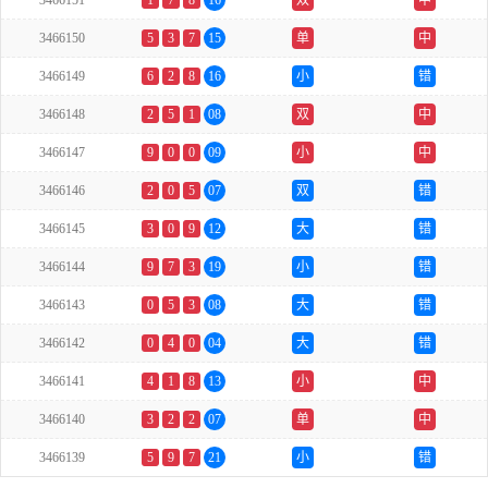
3466151
1
7
8
16
双
中
3466150
5
3
7
15
单
中
3466149
6
2
8
16
小
错
3466148
2
5
1
08
双
中
3466147
9
0
0
09
小
中
3466146
2
0
5
07
双
错
3466145
3
0
9
12
大
错
3466144
9
7
3
19
小
错
3466143
0
5
3
08
大
错
3466142
0
4
0
04
大
错
3466141
4
1
8
13
小
中
3466140
3
2
2
07
单
中
3466139
5
9
7
21
小
错