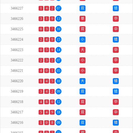
3466227
1
4
2
07
双
错
3466226
3
1
9
13
单
中
3466225
0
3
7
10
双
中
3466224
2
4
9
15
小
错
3466223
0
5
9
14
大
中
3466222
2
3
2
07
小
中
3466221
4
0
1
05
小
中
3466220
1
4
5
10
大
错
3466219
3
4
2
09
双
错
3466218
4
8
0
12
双
中
3466217
5
4
9
18
双
中
3466216
1
0
8
09
双
错