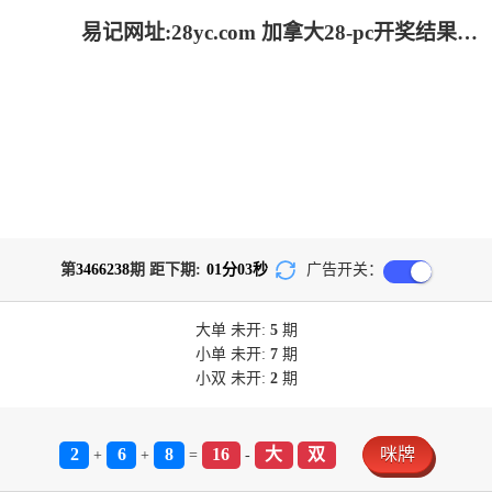
易记网址:28yc.com 加拿大28-pc开奖结果预测加拿大|加拿大28开奖结果预测官网|pc走势最新预测_火热研究!
第
3466238
期 距下期:
01
分
03
秒
广告开关：
大单
未开:
5
期
小单
未开:
7
期
小双
未开:
2
期
2
6
8
16
大
双
咪牌
+
+
=
-