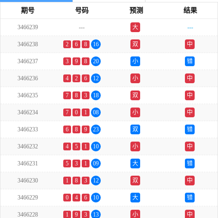
期号
号码
预测
结果
3466239
---
大
---
3466238
2
6
8
16
双
中
3466237
3
9
8
20
小
错
3466236
4
2
6
12
小
中
3466235
7
8
3
18
双
中
3466234
7
0
1
08
小
中
3466233
6
8
9
23
双
错
3466232
4
5
1
10
小
中
3466231
5
3
1
09
大
错
3466230
1
8
3
12
双
中
3466229
0
4
6
10
大
错
3466228
1
9
3
13
小
中