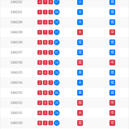
3466202
4
7
6
17
小
错
3466201
1
5
2
08
大
错
3466200
3
3
4
10
大
错
3466199
1
7
7
15
大
中
3466198
5
0
2
07
双
错
3466197
2
2
1
05
双
错
3466196
8
5
5
18
双
中
3466195
4
4
2
10
单
错
3466194
2
6
5
13
大
错
3466193
5
0
1
06
单
错
3466192
2
9
9
20
双
中
3466191
6
5
5
16
大
中
3466190
8
2
2
12
双
中