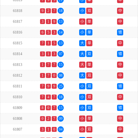
61819
7
9
5
21
小
单
中
61818
9
2
7
18
小
双
中
61817
3
1
9
13
小
单
中
61816
6
5
3
14
小
单
错
61815
7
1
5
13
大
单
中
61814
3
1
3
07
大
双
错
61813
1
7
7
15
大
单
中
61812
1
7
0
08
大
双
中
61811
7
9
9
25
小
双
错
61810
7
4
7
18
小
双
中
61809
8
0
7
15
小
双
错
61808
0
2
7
09
小
单
中
61807
3
1
0
04
小
双
中