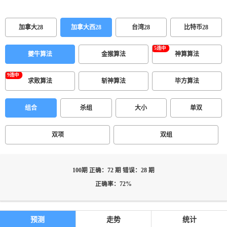
加拿大28
加拿大西28
台湾28
比特币28
夔牛算法
金猴算法
神算算法
求败算法
斩神算法
毕方算法
组合
杀组
大小
单双
双项
双组
100期 正确：72 期 错误：28 期
正确率：72%
预测
走势
统计