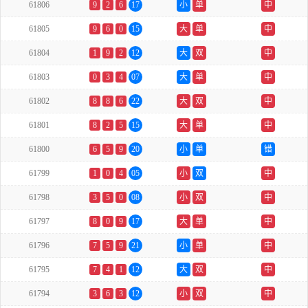
61806
9
2
6
17
小
单
中
61805
9
6
0
15
大
单
中
61804
1
9
2
12
大
双
中
61803
0
3
4
07
大
单
中
61802
8
8
6
22
大
双
中
61801
8
2
5
15
大
单
中
61800
6
5
9
20
小
单
错
61799
1
0
4
05
小
双
中
61798
3
5
0
08
小
双
中
61797
8
0
9
17
大
单
中
61796
7
5
9
21
小
单
中
61795
7
4
1
12
大
双
中
61794
3
6
3
12
小
双
中