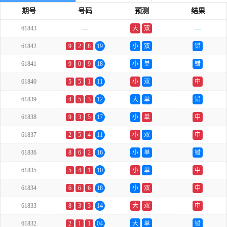
期号
号码
预测
结果
61843
---
大
双
---
61842
9
2
8
19
小
双
错
61841
9
0
9
18
小
单
错
61840
5
5
1
11
小
双
中
61839
4
5
3
12
大
单
错
61838
9
3
5
17
小
单
中
61837
2
5
4
11
小
双
中
61836
8
6
2
16
小
单
错
61835
5
4
1
10
小
单
中
61834
6
6
6
18
小
双
中
61833
8
3
3
14
大
双
中
61832
2
1
1
04
大
单
错