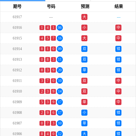
期号
号码
预测
结果
61917
---
大
---
61916
1
4
1
06
小
中
61915
4
5
7
16
大
中
61914
8
1
0
09
双
错
61913
0
8
3
11
双
错
61912
8
3
9
20
单
错
61911
3
7
0
10
双
中
61910
2
3
9
14
双
中
61909
5
3
9
17
单
中
61908
2
9
6
17
小
错
61907
0
7
3
10
单
错
61906
8
4
0
12
大
错