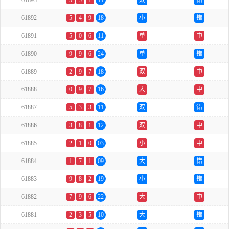
61893
5
5
1
11
双
错
61892
5
4
9
18
小
错
61891
5
0
6
11
单
中
61890
9
9
6
24
单
错
61889
2
9
7
18
双
中
61888
0
9
7
16
大
中
61887
5
3
3
11
双
错
61886
3
8
1
12
双
中
61885
2
1
0
03
小
中
61884
1
7
1
09
大
错
61883
9
8
2
19
小
错
61882
7
9
6
22
大
中
61881
2
3
5
10
大
错