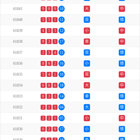
61841
9
0
9
18
大
中
61840
5
5
1
11
双
错
61839
4
5
3
12
小
中
61838
9
3
5
17
单
中
61837
2
5
4
11
双
错
61836
8
6
2
16
小
错
61835
5
4
1
10
双
中
61834
6
6
6
18
大
中
61833
8
3
3
14
单
错
61832
2
1
1
04
大
错
61831
2
2
1
05
小
中
61830
6
2
9
17
小
错