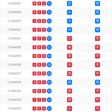
115044205
9
0
2
11
双
错
115044204
8
1
3
12
大
错
115044203
2
0
9
11
大
错
115044202
3
3
5
11
双
错
115044201
7
2
1
10
小
中
115044200
6
6
1
13
单
中
115044199
9
6
9
24
双
中
115044198
6
9
3
18
大
中
115044197
8
8
8
24
双
中
115044196
0
0
1
01
双
错
115044195
6
6
6
18
双
中
115044194
7
2
5
14
双
中
115044193
5
0
6
11
小
中