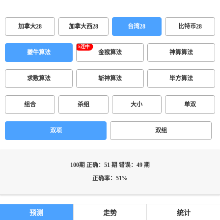
加拿大28
加拿大西28
台湾28
比特币28
夔牛算法
金猴算法
神算算法
求败算法
斩神算法
毕方算法
组合
杀组
大小
单双
双项
双组
100期 正确：51 期 错误：49 期
正确率：51%
预测
走势
统计