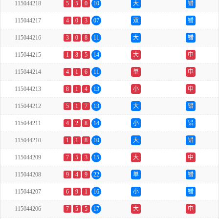
115044218
5
5
0
10
大
错
115044217
4
0
3
07
双
错
115044216
3
0
8
11
大
错
115044215
1
8
5
14
大
中
115044214
4
1
6
11
单
中
115044213
8
1
4
13
小
中
115044212
5
1
7
13
大
错
115044211
4
2
8
14
小
错
115044210
1
1
8
10
大
错
115044209
7
5
3
15
大
中
115044208
9
4
9
22
单
错
115044207
6
9
1
16
小
错
115044206
7
5
5
17
大
中