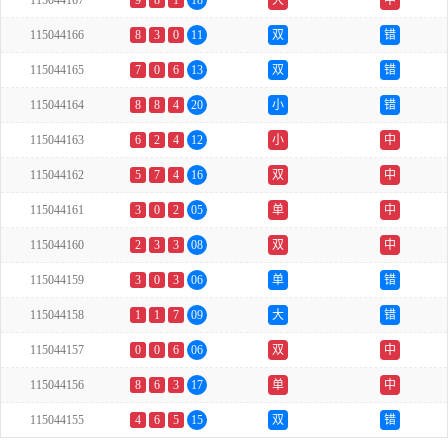
115044167
9
8
1
18
大
中
115044166
8
3
0
11
双
错
115044165
7
0
6
13
双
错
115044164
8
8
4
20
小
错
115044163
6
2
4
12
小
中
115044162
5
7
4
16
双
中
115044161
3
0
2
05
单
中
115044160
2
3
3
08
双
中
115044159
3
0
3
06
单
错
115044158
1
1
7
09
大
错
115044157
0
0
6
06
双
中
115044156
8
6
3
17
单
中
115044155
4
6
5
15
双
错