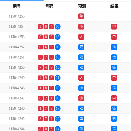
期号
号码
预测
结果
115044255
---
单
---
115044254
2
0
4
06
小
中
115044253
9
0
9
18
大
中
115044252
0
6
3
09
双
错
115044251
3
7
3
13
双
错
115044250
7
4
8
19
双
错
115044249
4
9
8
21
大
中
115044248
1
8
9
18
小
错
115044247
0
2
1
03
小
中
115044246
1
7
9
17
双
错
115044245
8
7
7
22
单
错
115044244
8
0
6
14
单
错