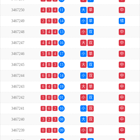
3467250
4
3
4
11
大
单
中
3467249
2
9
3
14
小
单
错
3467248
5
4
4
13
小
双
中
3467247
4
4
8
16
大
双
中
3467246
5
8
4
17
小
单
中
3467245
4
8
3
15
大
双
中
3467244
6
8
0
14
小
双
中
3467243
6
4
9
19
大
单
中
3467242
1
0
0
01
小
双
中
3467241
8
6
2
16
小
双
中
3467240
3
2
3
08
大
双
中
3467239
0
1
8
09
小
单
中