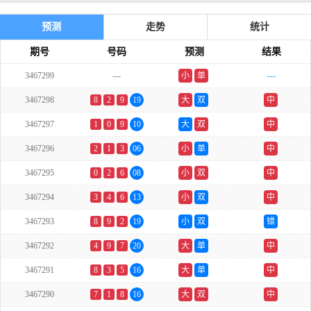
预测
走势
统计
期号
号码
预测
结果
3467299
---
小
单
---
3467298
8
2
9
19
大
双
中
3467297
1
0
9
10
大
双
中
3467296
2
1
3
06
小
单
中
3467295
0
2
6
08
小
双
中
3467294
3
4
6
13
小
双
中
3467293
8
9
2
19
小
双
错
3467292
4
9
7
20
大
单
中
3467291
8
3
5
16
大
单
中
3467290
7
1
8
16
大
双
中