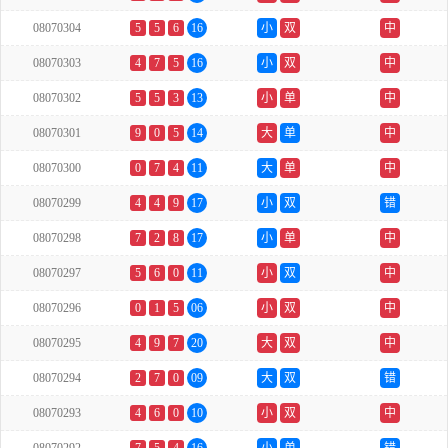
08070304
5
5
6
16
小
双
中
08070303
4
7
5
16
小
双
中
08070302
5
5
3
13
小
单
中
08070301
9
0
5
14
大
单
中
08070300
0
7
4
11
大
单
中
08070299
4
4
9
17
小
双
错
08070298
7
2
8
17
小
单
中
08070297
5
6
0
11
小
双
中
08070296
0
1
5
06
小
双
中
08070295
4
9
7
20
大
双
中
08070294
2
7
0
09
大
双
错
08070293
4
6
0
10
小
双
中