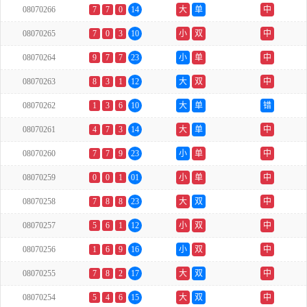
08070266
7
7
0
14
大
单
中
08070265
7
0
3
10
小
双
中
08070264
9
7
7
23
小
单
中
08070263
8
3
1
12
大
双
中
08070262
1
3
6
10
大
单
错
08070261
4
7
3
14
大
单
中
08070260
7
7
9
23
小
单
中
08070259
0
0
1
01
小
单
中
08070258
7
8
8
23
大
双
中
08070257
5
6
1
12
小
双
中
08070256
1
6
9
16
小
双
中
08070255
7
8
2
17
大
双
中
08070254
5
4
6
15
大
双
中