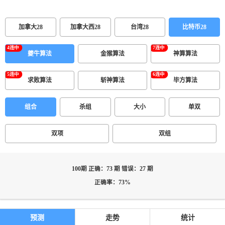
加拿大28
加拿大西28
台湾28
比特币28
夔牛算法
金猴算法
神算算法
求败算法
斩神算法
毕方算法
组合
杀组
大小
单双
双项
双组
100期 正确：73 期 错误：27 期
正确率：73%
预测
走势
统计