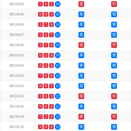
08110150
2
6
2
10
双
中
08110149
6
9
5
20
单
错
08110148
1
7
6
14
单
错
08110147
5
0
7
12
单
错
08110146
3
7
4
14
双
中
08110145
6
2
8
16
单
错
08110144
4
4
4
12
单
错
08110143
7
8
8
23
双
错
08110142
0
8
7
15
双
错
08110141
3
6
3
12
双
中
08110140
6
6
0
12
单
错
08110139
7
2
4
13
单
中
08110138
3
9
0
12
单
错