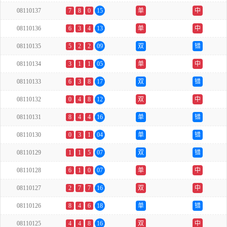
08110137
7
8
0
15
单
中
08110136
6
3
4
13
单
中
08110135
5
2
2
09
双
错
08110134
3
1
1
05
单
中
08110133
6
3
8
17
双
错
08110132
0
4
8
12
双
中
08110131
8
4
4
16
单
错
08110130
0
3
1
04
单
错
08110129
1
1
5
07
双
错
08110128
6
1
0
07
单
中
08110127
2
7
7
16
双
中
08110126
8
4
6
18
单
错
08110125
4
4
8
16
双
中