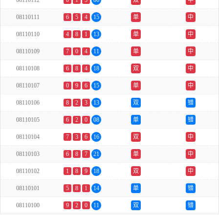
08110112
0
1
5
06
双
中
08110111
6
5
4
15
单
中
08110110
4
8
1
13
单
中
08110109
7
0
4
11
单
中
08110108
6
8
4
18
双
中
08110107
0
9
6
15
单
中
08110106
8
2
3
13
双
错
08110105
6
2
0
08
单
错
08110104
7
3
6
16
双
中
08110103
6
8
7
21
单
中
08110102
1
8
9
18
双
中
08110101
5
8
1
14
单
错
08110100
9
2
0
11
双
错