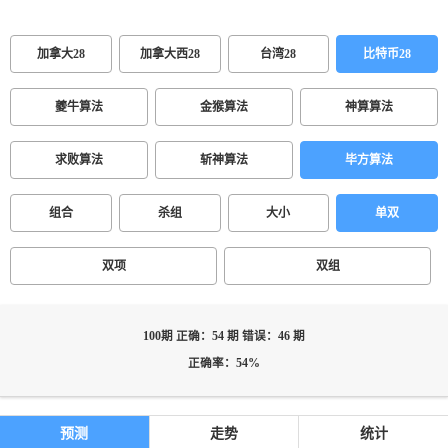
加拿大28
加拿大西28
台湾28
比特币28
夔牛算法
金猴算法
神算算法
求败算法
斩神算法
毕方算法
组合
杀组
大小
单双
双项
双组
100期 正确：54 期 错误：46 期
正确率：54%
预测
走势
统计