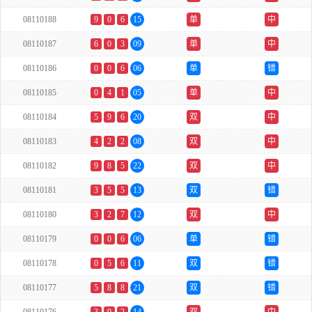
08110188
9
0
6
15
单
中
08110187
6
0
3
09
单
中
08110186
0
0
6
06
单
错
08110185
0
4
1
05
单
中
08110184
5
9
6
20
双
中
08110183
4
2
2
08
双
中
08110182
9
8
5
22
双
中
08110181
3
5
5
13
双
错
08110180
3
2
7
12
双
中
08110179
0
0
6
06
单
错
08110178
0
5
6
11
双
错
08110177
5
8
8
21
双
错