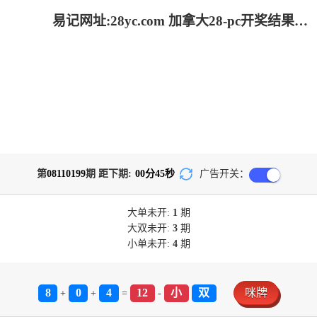
易记网址:28yc.com 加拿大28-pc开奖结果预测加拿大|加拿大28开奖结果预测官网|pc走势最新预测_火热研究!
第
08110199
期 距下期:
00
分
45
秒
广告开关：
大单
未开:
1
期
大双
未开:
3
期
小单
未开:
4
期
8
0
4
12
小
双
咪牌
+
+
=
-