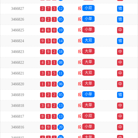
小双
3466827
2
7
3
12
殺
错
小单
3466826
0
2
3
05
殺
错
小单
3466825
4
6
0
10
殺
中
大双
3466824
9
5
0
14
殺
错
大单
3466823
7
9
2
18
殺
中
大单
3466822
4
3
1
08
殺
中
大双
3466821
3
3
5
11
殺
中
大单
3466820
1
3
2
06
殺
中
小单
3466819
1
2
2
05
殺
错
大单
3466818
3
8
2
13
殺
中
小双
3466817
9
1
3
13
殺
中
小单
3466816
6
9
5
20
殺
中
大单