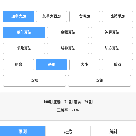
加拿大28
加拿大西28
台湾28
比特币28
夔牛算法
金猴算法
神算算法
求败算法
斩神算法
毕方算法
组合
杀组
大小
单双
双项
双组
100期 正确：71 期 错误：29 期
正确率：71%
预测
走势
统计