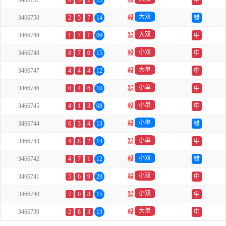
3466751
6
5
2
13
殺
中
大双
3466750
2
5
7
14
殺
错
大双
3466749
1
7
1
09
殺
中
小双
3466748
8
7
0
15
殺
中
大单
3466747
4
4
4
12
殺
中
小单
3466746
0
4
6
10
殺
中
小单
3466745
4
1
3
08
殺
中
小单
3466744
6
3
4
13
殺
错
小单
3466743
4
8
2
14
殺
中
小双
3466742
4
7
1
12
殺
错
小双
3466741
5
6
9
20
殺
中
小双
3466740
7
0
8
15
殺
中
大单
3466739
2
8
3
13
殺
中