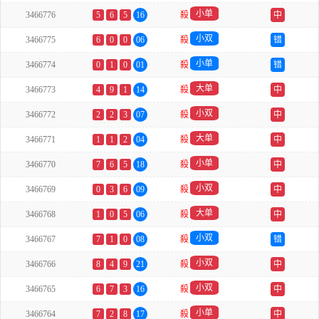
小单
3466776
5
6
5
16
殺
中
小双
3466775
6
0
0
06
殺
错
小单
3466774
0
1
0
01
殺
错
大单
3466773
4
9
1
14
殺
中
小双
3466772
2
2
3
07
殺
中
大单
3466771
1
1
2
04
殺
中
小单
3466770
7
6
5
18
殺
中
小双
3466769
0
3
6
09
殺
中
大单
3466768
1
0
5
06
殺
中
小双
3466767
7
1
0
08
殺
错
小双
3466766
8
4
9
21
殺
中
小双
3466765
6
7
3
16
殺
中
小单
3466764
7
2
8
17
殺
中