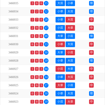
3466935
3
6
6
15
大双
小单
错
3466934
1
2
9
12
小单
大双
错
3466933
5
7
8
20
小单
大双
中
3466932
2
9
6
17
小双
大单
中
3466931
0
1
8
09
大单
小双
错
3466930
6
6
1
13
小单
大双
中
3466929
3
0
7
10
大单
小双
中
3466928
7
6
6
19
小单
大双
错
3466927
1
0
3
04
小双
大单
中
3466926
6
0
8
14
小单
大双
中
3466925
6
6
5
17
大单
小双
中
3466924
0
2
8
10
小单
大双
错
3466923
5
8
6
19
小双
大单
中