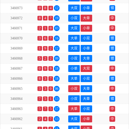
3466973
0
8
4
12
大双
小单
错
3466972
8
4
7
19
小双
大单
中
3466971
2
1
0
03
大双
小单
中
3466970
3
6
7
16
大单
小双
错
3466969
1
9
2
12
大双
小单
错
3466968
5
2
2
09
小双
大单
错
3466967
0
9
9
18
小单
大双
中
3466966
8
3
7
18
大单
小双
错
3466965
3
3
0
06
小双
大单
中
3466964
7
5
1
13
小双
大单
错
3466963
5
7
5
17
大单
小双
中
3466962
2
4
7
13
大双
小单
中