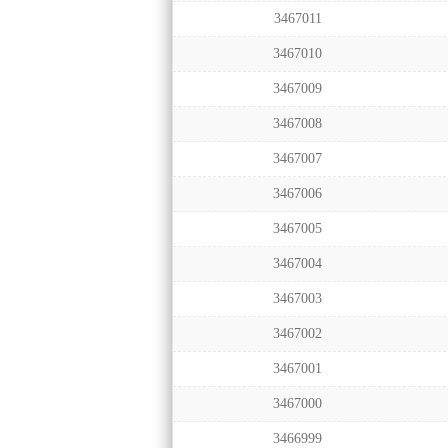
3467011
3467010
3467009
3467008
3467007
3467006
3467005
3467004
3467003
3467002
3467001
3467000
3466999