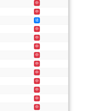
中
中
错
中
中
中
中
中
中
中
中
中
中