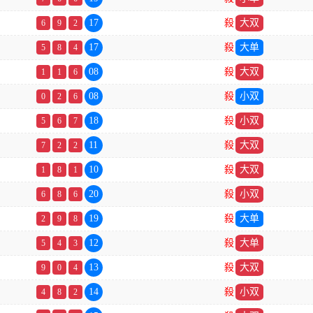
17
殺
大双
6
9
2
17
殺
大单
5
8
4
08
殺
大双
1
1
6
08
殺
小双
0
2
6
18
殺
小双
5
6
7
11
殺
大双
7
2
2
10
殺
大双
1
8
1
20
殺
小双
6
8
6
19
殺
大单
2
9
8
12
殺
大单
5
4
3
13
殺
大双
9
0
4
14
殺
小双
4
8
2