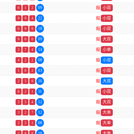
09
殺
小双
6
1
2
22
殺
小双
9
9
4
18
殺
小双
0
9
9
09
殺
大双
9
0
0
14
殺
小单
3
7
4
08
殺
小双
4
2
2
03
殺
小双
1
0
2
16
殺
大双
2
5
9
11
殺
小双
8
2
1
12
殺
大双
3
5
4
12
殺
大单
3
2
7
08
殺
大单
2
5
1
18
殺
大单
2
8
8