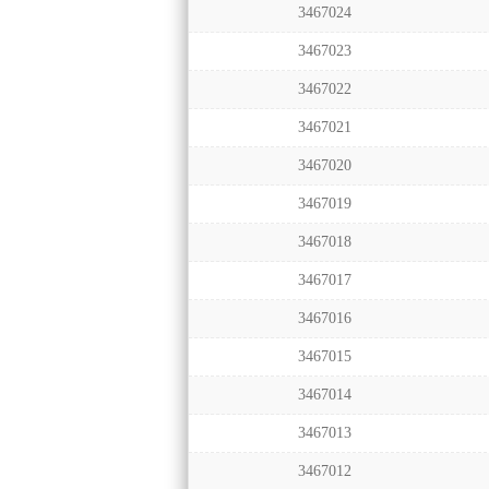
3467024
3467023
3467022
3467021
3467020
3467019
3467018
3467017
3467016
3467015
3467014
3467013
3467012