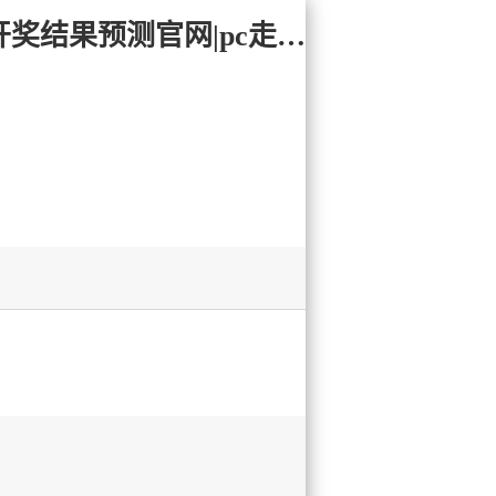
易记网址:28yc.com 加拿大28-pc开奖结果预测加拿大|加拿大28开奖结果预测官网|pc走势最新预测_火热研究!