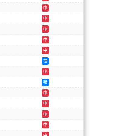
中
中
中
中
中
错
中
错
中
中
中
中
中