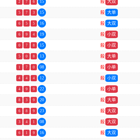
15
殺
大双
2
7
6
15
殺
大单
5
7
3
16
殺
大双
6
5
5
19
殺
小双
6
9
4
15
殺
小双
0
7
8
13
殺
大单
5
0
8
08
殺
小单
1
7
0
12
殺
小双
4
4
4
22
殺
小单
4
9
9
20
殺
大单
8
3
9
23
殺
大双
6
8
9
08
殺
大双
3
4
1
16
殺
大双
6
1
9