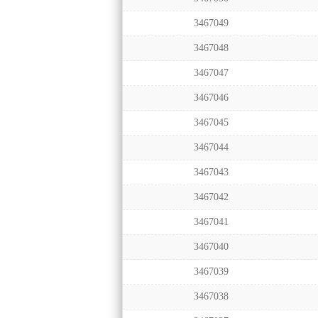
3467049
3467048
3467047
3467046
3467045
3467044
3467043
3467042
3467041
3467040
3467039
3467038