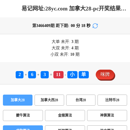
易记网址:28yc.com 加拿大28-pc开奖结果预测加拿大|加拿大28开奖结果预测官网|pc走势最新预测_火热研究!
第
3466409
期 距下期:
00
分
18
秒
大单
未开:
3
期
大双
未开:
4
期
小双
未开:
10
期
2
6
3
11
小
单
咪牌
+
+
=
-
加拿大28
加拿大西28
台湾28
比特币28
夔牛算法
金猴算法
神算算法