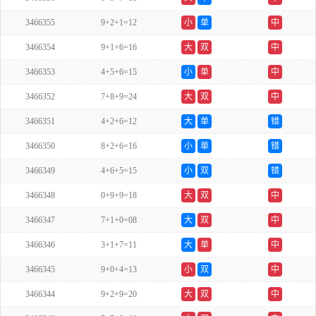
3466355
9+2+1=12
小
单
中
3466354
9+1+6=16
大
双
中
3466353
4+5+6=15
小
单
中
3466352
7+8+9=24
大
双
中
3466351
4+2+6=12
大
单
错
3466350
8+2+6=16
小
单
错
3466349
4+6+5=15
小
双
错
3466348
0+9+9=18
大
双
中
3466347
7+1+0=08
大
双
中
3466346
3+1+7=11
大
单
中
3466345
9+0+4=13
小
双
中
3466344
9+2+9=20
大
双
中