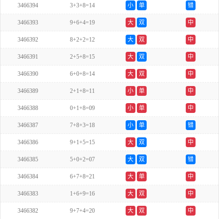
3466394
3+3+8=14
小
单
错
3466393
9+6+4=19
大
双
中
3466392
8+2+2=12
大
双
中
3466391
2+5+8=15
大
双
中
3466390
6+0+8=14
大
双
中
3466389
2+1+8=11
小
单
中
3466388
0+1+8=09
小
单
中
3466387
7+8+3=18
小
单
错
3466386
9+1+5=15
大
双
中
3466385
5+0+2=07
大
双
错
3466384
6+7+8=21
大
单
中
3466383
1+6+9=16
大
双
中
3466382
9+7+4=20
大
双
中