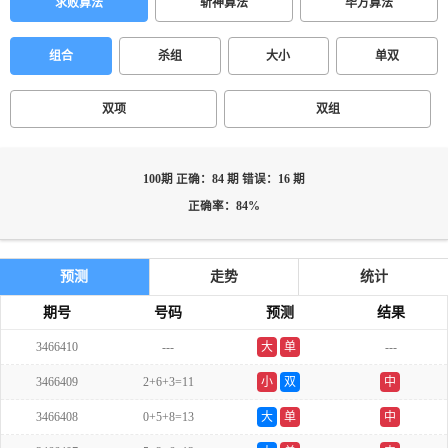
求败算法
斩神算法
毕方算法
组合
杀组
大小
单双
双项
双组
100期 正确：84 期 错误：16 期
正确率：84%
预测
走势
统计
期号
号码
预测
结果
3466410
---
大
单
---
3466409
2+6+3=11
小
双
中
3466408
0+5+8=13
大
单
中