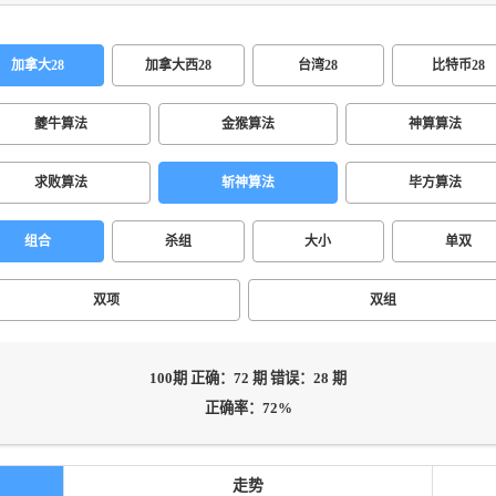
加拿大28
加拿大西28
台湾28
比特币28
夔牛算法
金猴算法
神算算法
求败算法
斩神算法
毕方算法
组合
杀组
大小
单双
双项
双组
100期 正确：72 期 错误：28 期
正确率：72%
走势