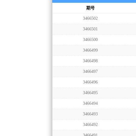
期号
3466502
3466501
3466500
3466499
3466498
3466497
3466496
3466495
3466494
3466493
3466492
3466491