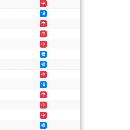
中
错
中
中
中
错
错
中
错
中
中
中
错