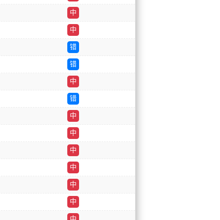
中
中
错
错
中
错
中
中
中
中
中
中
中