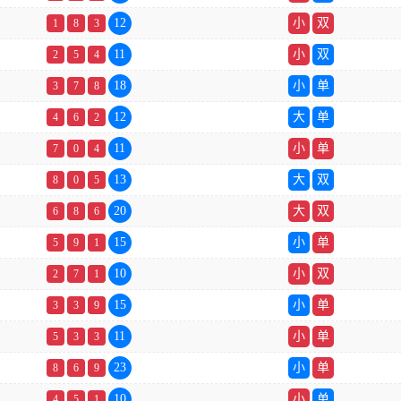
12
小
双
1
8
3
11
小
双
2
5
4
18
小
单
3
7
8
12
大
单
4
6
2
11
小
单
7
0
4
13
大
双
8
0
5
20
大
双
6
8
6
15
小
单
5
9
1
10
小
双
2
7
1
15
小
单
3
3
9
11
小
单
5
3
3
23
小
单
8
6
9
10
小
单
4
5
1