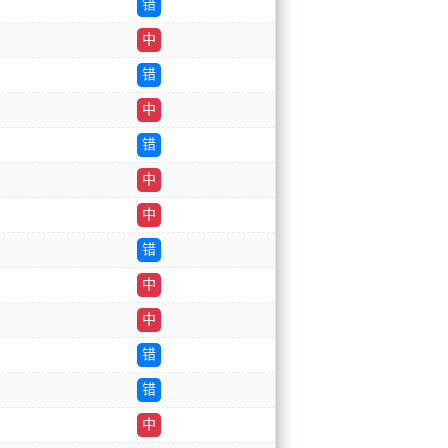
错
中
错
中
错
中
中
错
中
中
错
错
中