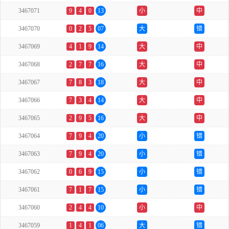
3467071
9
4
0
13
小
中
3467070
0
2
5
07
大
错
3467069
4
1
9
14
大
中
3467068
2
7
7
16
大
中
3467067
7
8
3
18
大
中
3467066
7
3
4
14
大
中
3467065
2
9
5
16
大
中
3467064
7
9
4
20
小
错
3467063
7
9
4
20
小
错
3467062
0
6
9
15
小
错
3467061
7
1
7
15
小
错
3467060
2
4
4
10
小
中
3467059
1
4
1
06
大
错