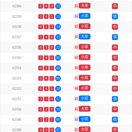
大单
62360
1
6
4
11
殺
中
小单
62359
2
4
5
11
殺
错
小双
62358
9
2
3
14
殺
中
大单
62357
2
4
9
15
殺
错
小单
62356
8
5
9
22
殺
中
小双
62355
1
4
4
09
殺
中
小单
62354
4
3
1
08
殺
中
小双
62353
2
6
1
09
殺
中
小双
62352
8
4
8
20
殺
中
小双
62351
3
5
4
12
殺
错
大双
62350
8
2
9
19
殺
中
小双
62349
3
2
1
06
殺
错
大双
62348
4
3
0
07
殺
中