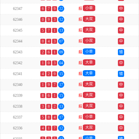
小单
62347
6
7
9
22
殺
中
大双
62346
0
9
3
12
殺
中
大双
62345
5
7
1
13
殺
中
小双
62344
0
4
3
07
殺
中
小单
62343
2
6
1
09
殺
错
大单
62342
1
0
3
04
殺
中
大单
62341
4
2
9
15
殺
错
大双
62340
1
9
7
17
殺
中
大双
62339
8
6
1
15
殺
中
大双
62338
3
8
2
13
殺
中
小单
62337
5
8
4
17
殺
中
大双
62336
4
1
7
12
殺
中
小单