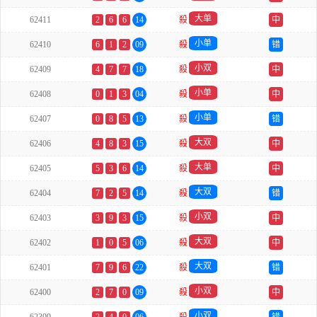
大单
62411
2
6
6
14
殺
中
小单
62410
6
1
2
09
殺
错
小双
62409
4
7
7
18
殺
中
小单
62408
0
1
3
04
殺
中
小单
62407
0
8
5
13
殺
错
大双
62406
4
8
3
15
殺
中
大单
62405
5
3
6
14
殺
中
大双
62404
7
2
5
14
殺
错
小双
62403
3
9
3
15
殺
中
大双
62402
1
0
5
06
殺
中
大双
62401
7
9
6
22
殺
错
小双
62400
2
7
0
09
殺
中
小双