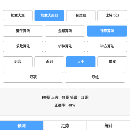
加拿大28
加拿大西28
台湾28
比特币28
夔牛算法
金猴算法
神算算法
求败算法
斩神算法
毕方算法
组合
杀组
大小
单双
双项
双组
100期 正确：48 期 错误：52 期
正确率：48%
预测
走势
统计