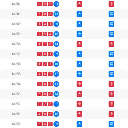
61862
8
9
6
23
大
中
61861
5
0
8
13
大
错
61860
1
4
1
06
大
错
61859
7
5
4
16
小
错
61858
1
7
6
14
大
中
61857
0
8
1
09
大
错
61856
1
2
7
10
大
错
61855
4
6
7
17
小
错
61854
2
8
3
13
小
中
61853
6
0
8
14
大
中
61852
0
2
5
07
小
中
61851
4
6
6
16
大
中
61850
3
4
2
09
大
错