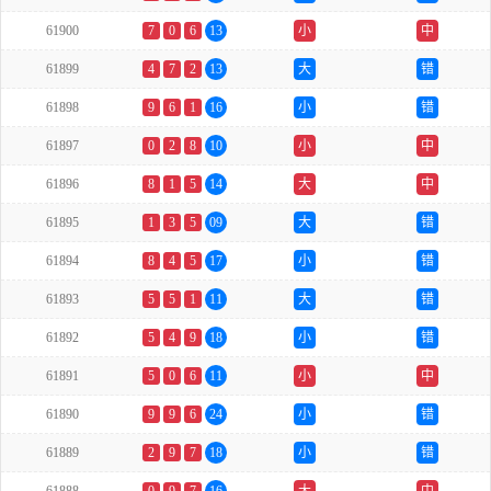
61900
7
0
6
13
小
中
61899
4
7
2
13
大
错
61898
9
6
1
16
小
错
61897
0
2
8
10
小
中
61896
8
1
5
14
大
中
61895
1
3
5
09
大
错
61894
8
4
5
17
小
错
61893
5
5
1
11
大
错
61892
5
4
9
18
小
错
61891
5
0
6
11
小
中
61890
9
9
6
24
小
错
61889
2
9
7
18
小
错