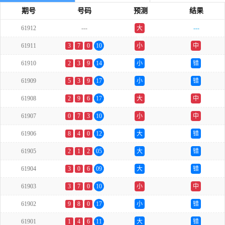
期号
号码
预测
结果
61912
---
大
---
双
61911
3
7
0
10
小
中
61910
2
3
9
14
小
错
61909
5
3
9
17
小
错
61908
2
9
6
17
大
中
61907
0
7
3
10
小
中
61906
8
4
0
12
大
错
61905
2
1
2
05
大
错
61904
3
0
6
09
大
错
61903
3
7
0
10
小
中
61902
9
8
0
17
小
错
61901
1
4
6
11
大
错