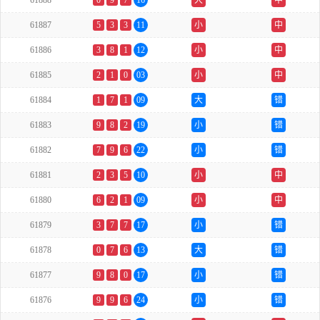
61888
0
9
7
16
大
中
61887
5
3
3
11
小
中
61886
3
8
1
12
小
中
61885
2
1
0
03
小
中
61884
1
7
1
09
大
错
61883
9
8
2
19
小
错
61882
7
9
6
22
小
错
61881
2
3
5
10
小
中
61880
6
2
1
09
小
中
61879
3
7
7
17
小
错
61878
0
7
6
13
大
错
61877
9
8
0
17
小
错
61876
9
9
6
24
小
错