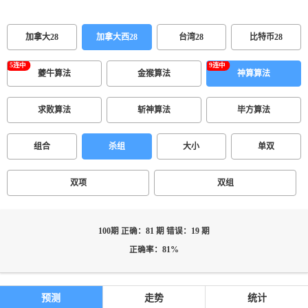
加拿大28
加拿大西28
台湾28
比特币28
夔牛算法
金猴算法
神算算法
求败算法
斩神算法
毕方算法
组合
杀组
大小
单双
双项
双组
100期 正确：81 期 错误：19 期
正确率：81%
预测
走势
统计