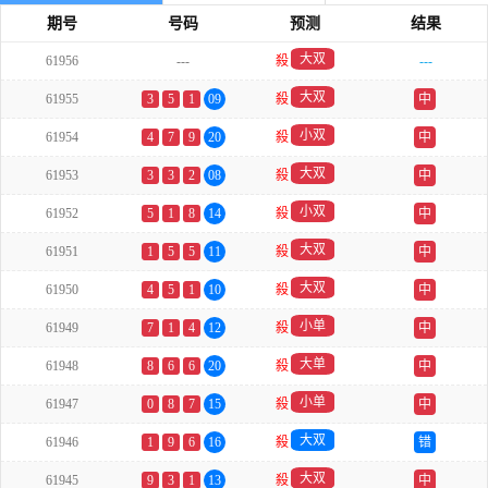
期号
号码
预测
结果
大双
61956
---
殺
---
大双
61955
3
5
1
09
殺
中
小双
61954
4
7
9
20
殺
中
大双
61953
3
3
2
08
殺
中
小双
61952
5
1
8
14
殺
中
大双
61951
1
5
5
11
殺
中
大双
61950
4
5
1
10
殺
中
小单
61949
7
1
4
12
殺
中
大单
61948
8
6
6
20
殺
中
小单
61947
0
8
7
15
殺
中
大双
61946
1
9
6
16
殺
错
大双
61945
9
3
1
13
殺
中