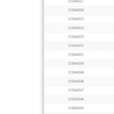
115044557
115044556
115044555
115044554
115044553
115044552
115044551
115044550
115044549
115044548
115044547
115044546
115044545