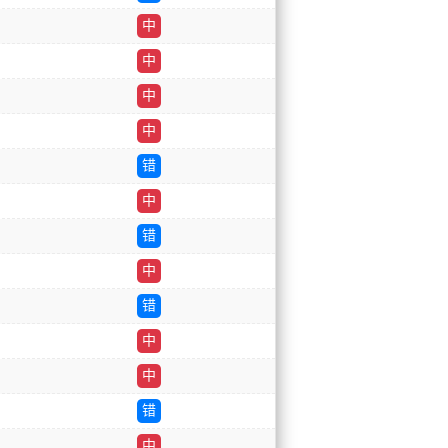
中
中
中
中
错
中
错
中
错
中
中
错
中