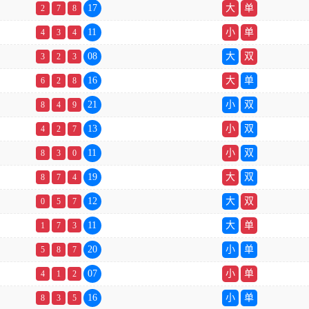
17
大
单
2
7
8
11
小
单
4
3
4
08
大
双
3
2
3
16
大
单
6
2
8
21
小
双
8
4
9
13
小
双
4
2
7
11
小
双
8
3
0
19
大
双
8
7
4
12
大
双
0
5
7
11
大
单
1
7
3
20
小
单
5
8
7
07
小
单
4
1
2
16
小
单
8
3
5