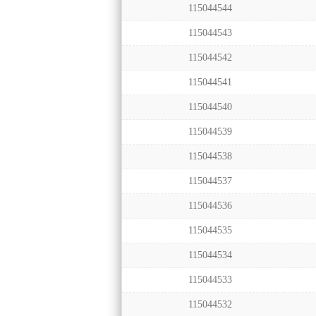
115044544
115044543
115044542
115044541
115044540
115044539
115044538
115044537
115044536
115044535
115044534
115044533
115044532