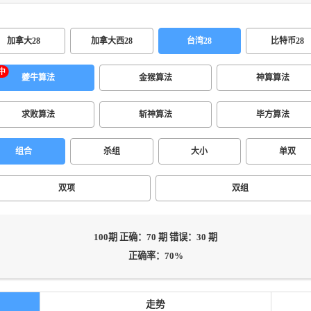
加拿大28
加拿大西28
台湾28
比特币28
夔牛算法
金猴算法
神算算法
求败算法
斩神算法
毕方算法
组合
杀组
大小
单双
双项
双组
100期 正确：70 期 错误：30 期
正确率：70%
走势