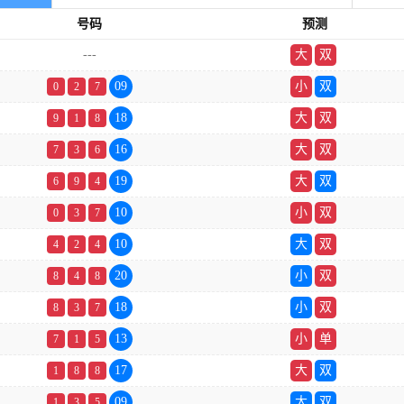
号码
预测
---
大
双
09
小
双
0
2
7
18
大
双
9
1
8
16
大
双
7
3
6
19
大
双
6
9
4
10
小
双
0
3
7
10
大
双
4
2
4
20
小
双
8
4
8
18
小
双
8
3
7
13
小
单
7
1
5
17
大
双
1
8
8
09
大
双
1
3
5