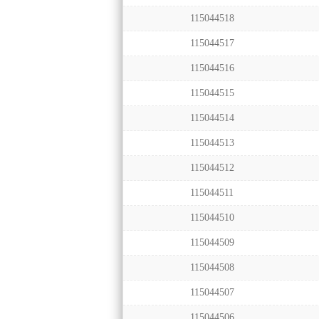
115044518
115044517
115044516
115044515
115044514
115044513
115044512
115044511
115044510
115044509
115044508
115044507
115044506