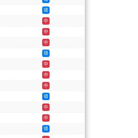
错
中
中
中
错
中
中
中
错
中
中
错