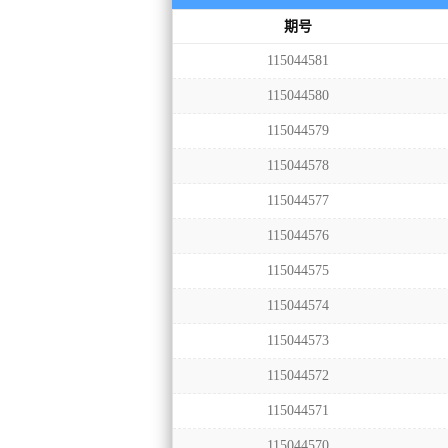
期号
115044581
115044580
115044579
115044578
115044577
115044576
115044575
115044574
115044573
115044572
115044571
115044570