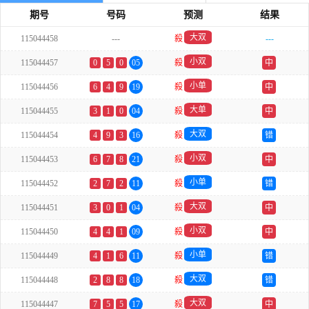
期号
号码
预测
结果
大双
115044458
---
殺
---
小双
115044457
0
5
0
05
殺
中
小单
115044456
6
4
9
19
殺
中
大单
115044455
3
1
0
04
殺
中
大双
115044454
4
9
3
16
殺
错
小双
115044453
6
7
8
21
殺
中
小单
115044452
2
7
2
11
殺
错
大双
115044451
3
0
1
04
殺
中
小双
115044450
4
4
1
09
殺
中
小单
115044449
4
1
6
11
殺
错
大双
115044448
2
8
8
18
殺
错
大双
115044447
7
5
5
17
殺
中