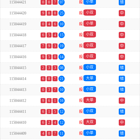
小单
115044421
0
0
7
07
殺
错
小双
115044420
9
8
8
25
殺
中
小单
115044419
0
4
6
10
殺
中
小双
115044418
6
5
4
15
殺
中
小双
115044417
7
9
3
19
殺
中
小双
115044416
9
5
0
14
殺
中
小双
115044415
2
3
3
08
殺
错
大单
115044414
6
8
7
21
殺
错
小双
115044413
0
3
7
10
殺
错
大单
115044412
9
6
1
16
殺
中
小双
115044411
6
1
5
12
殺
错
大双
115044410
6
2
4
12
殺
中
小单
115044409
4
0
7
11
殺
错