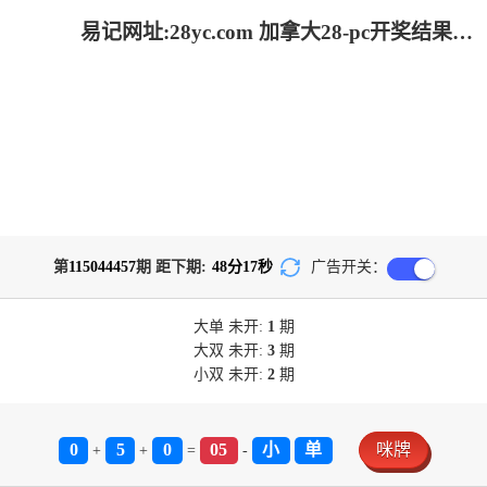
易记网址:28yc.com 加拿大28-pc开奖结果预测加拿大|加拿大28开奖结果预测官网|pc走势最新预测_火热研究!
第
115044457
期 距下期:
48
分
17
秒
广告开关：
大单
未开:
1
期
大双
未开:
3
期
小双
未开:
2
期
0
5
0
05
小
单
咪牌
+
+
=
-