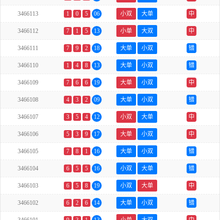
3466113
1
0
5
06
小双
大单
中
3466112
7
1
5
13
小单
大双
中
3466111
7
9
2
18
大单
小双
错
3466110
1
4
8
13
大单
小双
错
3466109
7
6
6
19
大单
小双
中
3466108
4
3
2
09
大单
小双
错
3466107
3
5
4
12
小双
大单
中
3466106
5
3
9
17
大单
小双
中
3466105
7
8
1
16
大单
小双
错
3466104
6
5
5
16
小双
大单
错
3466103
6
5
8
19
小双
大单
中
3466102
6
2
6
14
大单
小双
错