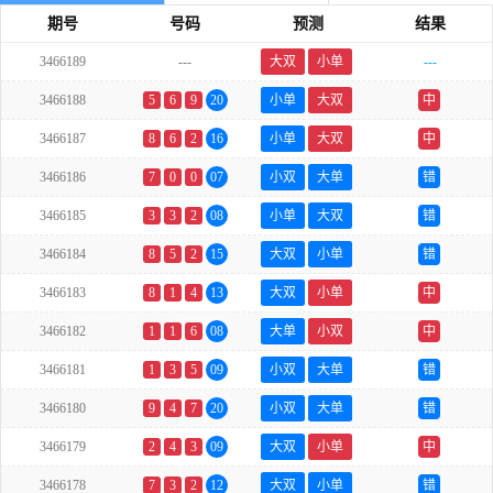
期号
号码
预测
结果
3466189
---
大双
小单
---
3466188
5
6
9
20
小单
大双
中
3466187
8
6
2
16
小单
大双
中
3466186
7
0
0
07
小双
大单
错
3466185
3
3
2
08
小单
大双
错
3466184
8
5
2
15
大双
小单
错
3466183
8
1
4
13
大双
小单
中
3466182
1
1
6
08
大单
小双
中
3466181
1
3
5
09
小双
大单
错
3466180
9
4
7
20
小双
大单
错
3466179
2
4
3
09
大双
小单
中
3466178
7
3
2
12
大双
小单
错