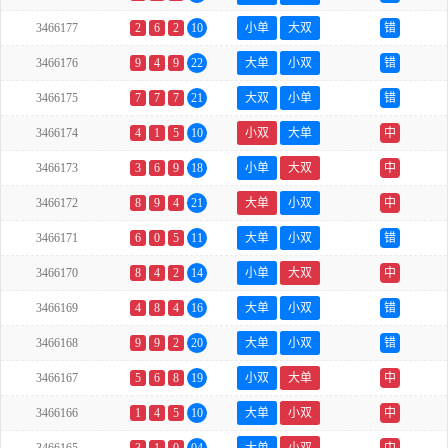
3466177
2
6
2
10
小单
大双
错
3466176
9
4
9
22
大单
小双
错
3466175
7
7
7
21
大双
小单
错
3466174
4
1
5
10
小双
大单
中
3466173
3
6
9
18
小单
大双
中
3466172
8
9
4
21
大单
小双
中
3466171
6
0
5
11
大单
小双
错
3466170
8
4
2
14
小单
大双
中
3466169
4
8
4
16
大单
小双
错
3466168
9
9
2
20
大单
小双
错
3466167
5
6
8
19
小双
大单
中
3466166
1
4
5
10
大单
小双
中