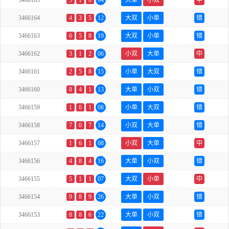
3466165
3
1
0
04
大单
小双
中
3466164
4
3
5
12
大双
小单
错
3466163
6
5
8
19
大双
小单
错
3466162
3
1
2
06
小双
大单
中
3466161
2
5
8
15
小单
大双
错
3466160
8
4
1
13
大单
小双
错
3466159
1
6
1
08
小单
大双
错
3466158
7
0
7
14
小双
大单
错
3466157
1
6
1
08
小双
大单
中
3466156
4
8
4
16
大单
小双
错
3466155
5
1
1
07
大双
小单
中
3466154
9
8
9
26
大单
小双
错
3466153
8
8
6
22
大单
小双
错