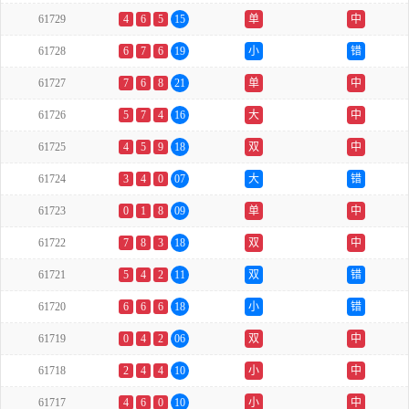
61729
4
6
5
15
单
中
61728
6
7
6
19
小
错
61727
7
6
8
21
单
中
61726
5
7
4
16
大
中
61725
4
5
9
18
双
中
61724
3
4
0
07
大
错
61723
0
1
8
09
单
中
61722
7
8
3
18
双
中
61721
5
4
2
11
双
错
61720
6
6
6
18
小
错
61719
0
4
2
06
双
中
61718
2
4
4
10
小
中
61717
4
6
0
10
小
中