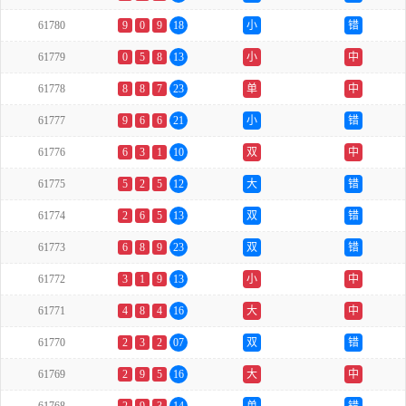
61780
9
0
9
18
小
错
61779
0
5
8
13
小
中
61778
8
8
7
23
单
中
61777
9
6
6
21
小
错
61776
6
3
1
10
双
中
61775
5
2
5
12
大
错
61774
2
6
5
13
双
错
61773
6
8
9
23
双
错
61772
3
1
9
13
小
中
61771
4
8
4
16
大
中
61770
2
3
2
07
双
错
61769
2
9
5
16
大
中