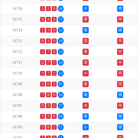
61716
2
2
0
04
大
错
61715
9
4
4
17
单
中
61714
1
3
8
12
单
错
61713
0
1
9
10
双
中
61712
2
7
6
15
单
中
61711
6
7
3
16
双
中
61710
3
7
2
12
小
中
61709
5
0
2
07
单
中
61708
7
8
9
24
单
错
61707
9
5
3
17
大
中
61706
1
5
0
06
单
错
61705
7
8
2
17
小
错