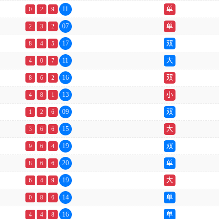
11
单
0
2
9
07
单
2
3
2
17
双
8
4
5
11
大
4
0
7
16
双
8
6
2
13
小
4
8
1
09
双
1
2
6
15
大
3
6
6
19
双
9
6
4
20
单
8
6
6
19
大
6
4
9
14
单
0
8
6
16
单
4
4
8