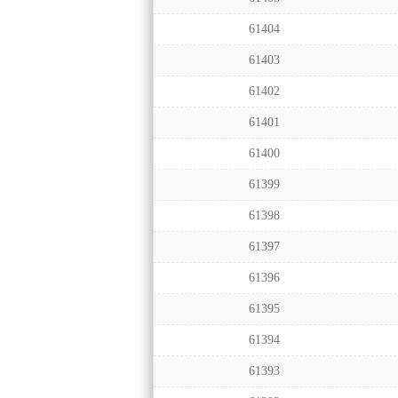
61404
61403
61402
61401
61400
61399
61398
61397
61396
61395
61394
61393