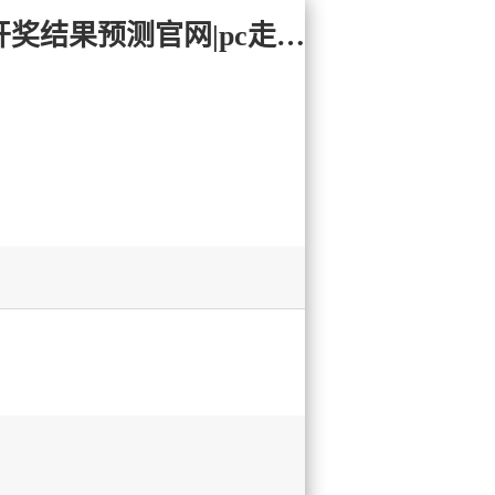
易记网址:28yc.com 加拿大28-pc开奖结果预测加拿大|加拿大28开奖结果预测官网|pc走势最新预测_火热研究!