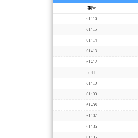
期号
61416
61415
61414
61413
61412
61411
61410
61409
61408
61407
61406
61405