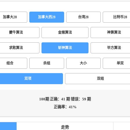
加拿大28
加拿大西28
台湾28
比特币28
夔牛算法
金猴算法
神算算法
求败算法
斩神算法
毕方算法
组合
杀组
大小
单双
双项
双组
100期 正确：41 期 错误：59 期
正确率：41%
走势