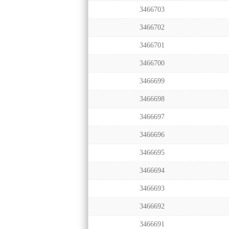
3466703
3466702
3466701
3466700
3466699
3466698
3466697
3466696
3466695
3466694
3466693
3466692
3466691