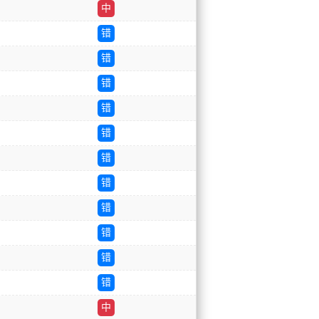
中
错
错
错
错
错
错
错
错
错
错
错
中