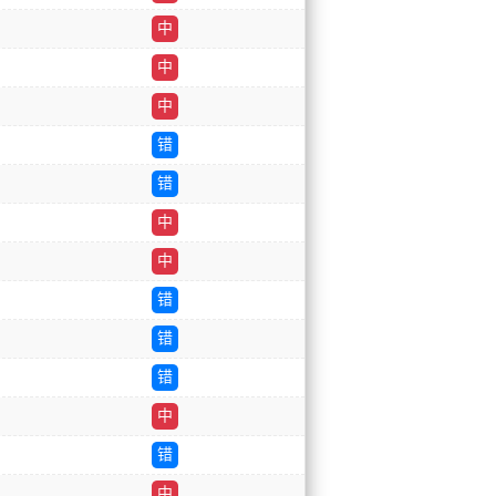
中
中
中
错
错
中
中
错
错
错
中
错
中