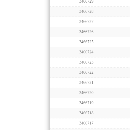
3466729
3466728
3466727
3466726
3466725
3466724
3466723
3466722
3466721
3466720
3466719
3466718
3466717