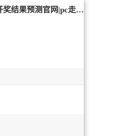
易记网址:28yc.com 加拿大28-pc开奖结果预测加拿大|加拿大28开奖结果预测官网|pc走势最新预测_火热研究!